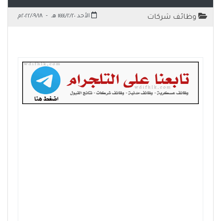
الأحد ١٤٤٤/٢/٢٠ هـ
-
٢٠٢٢/٠٩/١٨م
وظائف شركات